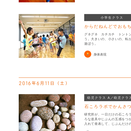
小学生クラス
からだねんどでおも
グネグネ カチカチ トント
う。大きいの、小さいの、転
遊ぼう。
身体表現
2016年6月11日（土）
幼児クラス A／幼児クラス
石ころラボでかんさ
研究所が、一日だけの石ころ
ろな道具やじぶんの五感をつ
入れて発表して、じぶんだけ