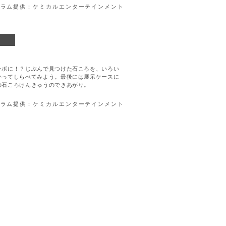
グラム提供：ケミカルエンターテインメント
！
ラボに！？じぶんで見つけた石ころを、いろい
かってしらべてみよう。最後には展示ケースに
の石ころけんきゅうのできあがり。
グラム提供：ケミカルエンターテインメント