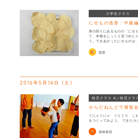
小学生クラス
にせもの造形：中級
身の回りにあるものの「にせ
て、本物をじっくり見つめた
う。できあがったにせものは
造形
2016年5月14日（土）
幼児クラス A／幼児クラス
からだねんどで展覧
ぐにゃぐにゃ ぐりぐり こ
をつくってみよう。 できたカ
身体表現