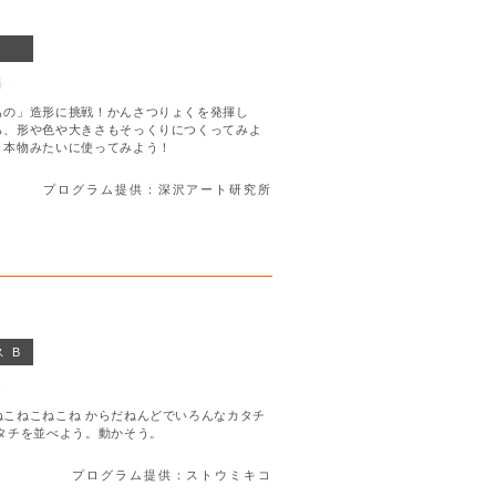
編
もの」造形に挑戦！かんさつりょくを発揮し
ら、形や色や大きさもそっくりにつくってみよ
、本物みたいに使ってみよう！
プログラム提供：深沢アート研究所
 B
会
ねこねこねこね からだねんどでいろんなカタチ
タチを並べよう。動かそう。
プログラム提供：ストウミキコ