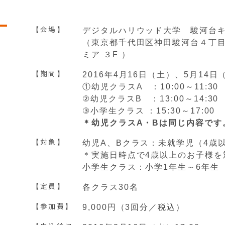
【会場】
デジタルハリウッド大学 駿河台
（東京都千代田区神田駿河台４丁目
ミア ３F ）
【期間】
2016年4月16日（土）、5月14
①幼児クラスA ：10:00～11:30
②幼児クラスB ：13:00～14:30
③小学生クラス ：15:30～17:00
＊幼児クラスA・Bは同じ内容です
【対象】
幼児A、Bクラス：未就学児（4歳
＊実施日時点で4歳以上のお子様を
小学生クラス：小学1年生～6年生
【定員】
各クラス30名
【参加費】
9,000円（3回分／税込）