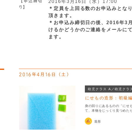
【申込締切
2016年3月16日（水）17:00
り】
＊定員を上回る数のお申込みとな
頂きます。
＊お申込み締切日の後、2016年3
けるかどうかのご連絡をメールに
ます。
2016年4月16日（土）
幼児クラス A／幼児クラス
にせもの造形：初級
身の回りにあるものの「にせ
て、本物をじっくり見つめた
造形