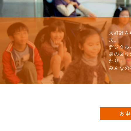
大好評を
ズ。
デジタル
身の回り
たり・・
みんなの
お申