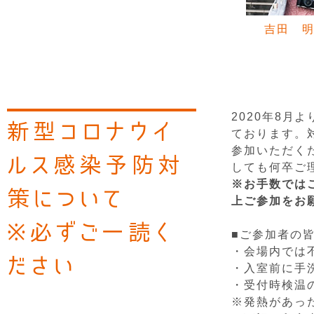
吉田 
2020年8
新型コロナウイ
ております。
参加いただく
ルス感染予防対
しても何卒ご
※お手数では
策について
上ご参加をお
※必ずご一読く
■ご参加者の
・会場内では
ださい
・入室前に手
・受付時検温
※発熱があっ