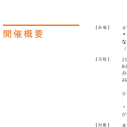
【会場】
ギ
開催概要
＊
な
（
【日程】
2
8
月
2
①
＊
が
【対象】
未