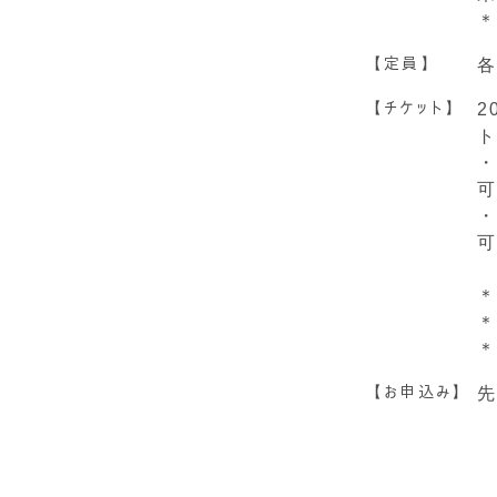
＊
【定員】
各
【チケット】
2
ト
・
可
・
可
＊
＊
＊
【お申込み】
先