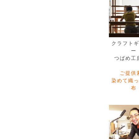
クラフト
ー
つばめ工
ご提供
染めて織
布