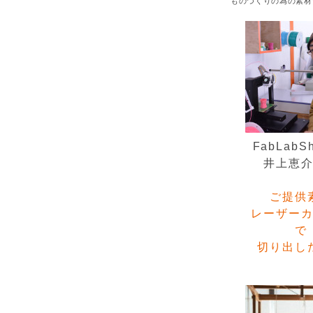
ものづくりの為の素
FabLabSh
井上恵
ご提供
レーザー
で
切り出し