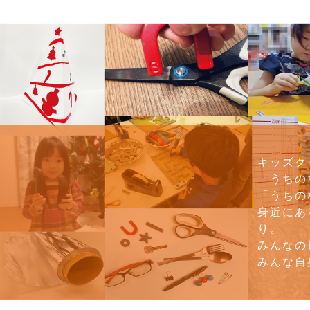
キッズク
「うちの
「うちの
身近にあ
り。
みんなの
みんな自