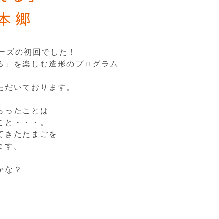
本郷
リーズの初回でした！
る」を楽しむ造形のプログラム
ただいております。
らったことは
こと・・・。
てきたたまごを
ます。
かな？