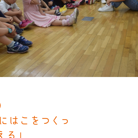
）
にはこをつくっ
える」