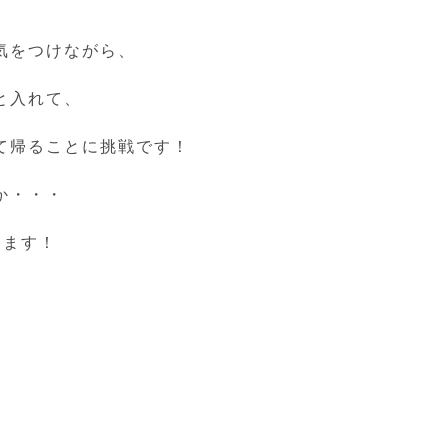
気をつけながら、
と入れて、
て帰ることに挑戦です！
か・・・
します！