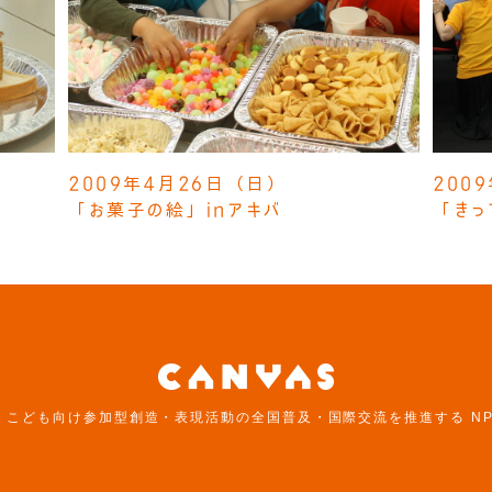
2009年4月26日（日）
200
「お菓子の絵」inアキバ
「きっ
は、こども向け参加型創造・表現活動の全国普及・国際交流を推進する N