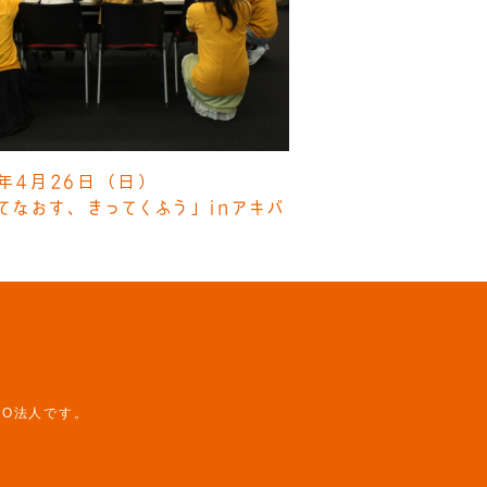
9年4月26日（日）
てなおす、きってくふう」inアキバ
PO法人です。