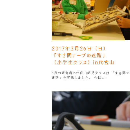
2017年3月26日（日）
「すき間テープの迷路」
（小学生クラス）in代官山
3月の研究所in代官山幼児クラスは 「すき間
迷路」を実施しました。 今回...