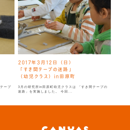
2017年3月12日（日）
「すき間テープの迷路」
（幼児クラス）in田原町
間テープ
3月の研究所in田原町幼児クラスは 「すき間テープの
迷路」を実施しました。 今回...