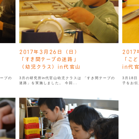
2017年3月26日（日）
201
「すき間テープの迷路」
「こど
（幼児クラス）in代官山
in代
テープの
3月の研究所in代官山幼児クラスは 「すき間テープの
3月18
迷路」を実施しました。 今回...
子をお伝