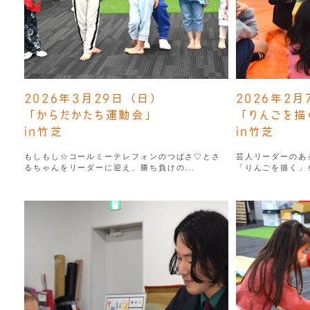
2026年3月29日（日）
2026年2
「からだかたち運動会」
「りんごを描
in竹芝
in竹芝
もしもし☆コールミーテレフォンのつばさ♡とさ
芸人リーダーのあ
るちゃんをリーダーに迎え、勝ち負けの...
「りんごを描く」を