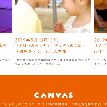
2019年5月18日（土）
201
ホウ」
「もほうのそうぞう そうぞうのもほう」
「こど
（幼児クラス）in東大本郷
inギ
現のプロ
5月の研究所in東大本郷幼児クラスは身体表現のプログ
「こども
ラムを実施しました！今回のプ...
イティブ
は、こども向け参加型創造・表現活動の全国普及・国際交流を推進する N