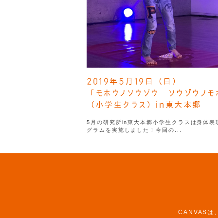
2019年5月19日（日）
「モホウノソウゾウ ソウゾウノモ
（小学生クラス）in東大本郷
5月の研究所in東大本郷小学生クラスは身体表
グラムを実施しました！今回の...
CANVAS