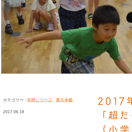
201
カテゴリー :
年間シリーズ
、
東大本郷
、
2017.06.18
「超だ
（小学