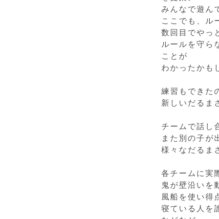
みんなで遊ん
ここでも、ル
数回目でやっ
ルールを守ら
ことが
わかったかも
練習もできた
新しいだるま
チームで話し
また別の子が
様々なだるま
各チームに実
鬼が壁沿いを
風船を使い得
寝ている人を