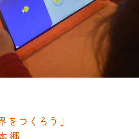
）
界をつくろう」
本郷