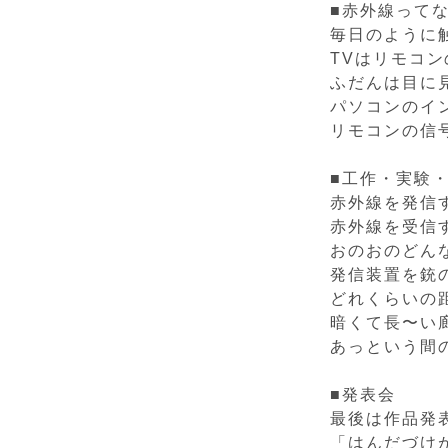
■赤外線って
毎日のように
TVはリモコ
ふだんは目に
パソコンのイ
リモコンの信
■工作・実験
赤外線を発信
赤外線を受信
おのおのどん
発信装置を銃
どれくらいの
暗くて長〜い
あっという間
■発表会
最後は作品発
「はんだづけ