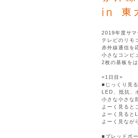
in 
2019年度サ
テレビのリモ
赤外線通信を
小さなコンピ
2枚の基板を
<1日目>
■じっくり見
LED、抵抗
小さな小さな
よーく見ると
よーく見ると
よーく見なが
■ブレッドボ