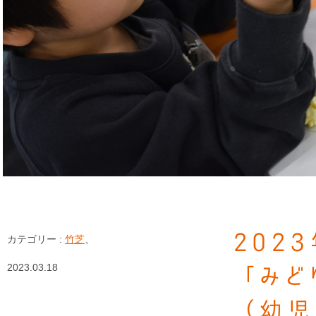
202
カテゴリー :
竹芝
、
2023.03.18
「みど
（幼児