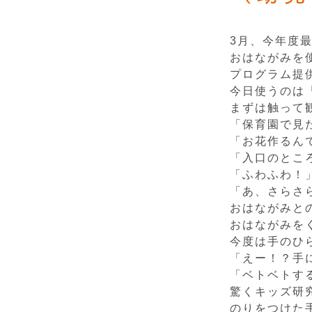
3月、今年度
おはながみを
プログラム提
今日使うのは
まずは触って
「保育園で見
「お花作るん
「入口のとこ
「ふわふわ！
「あ、さらさ
おはながみと
おはながみを
今度は手のひら
「えー！？手
「ベトベトす
驚くキッズ研
のりをつけた