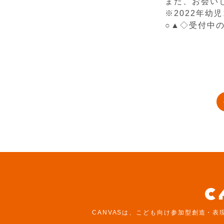
また、お会い
※2022年幼
○▲◇
受付中
CANVASは、こども向け参加型創造・表