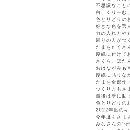
不思議なこと
白、くりーむ、
色とりどりの
好きな色を選
力の入れ方や
周りの人がつ
たまをたくさ
厚紙に付けて
さくら、ぼたん
おはながみも
厚紙に貼りな
たまを全部作
つくり方もさ
最後は壁に貼って
色とりどりの
2022年度
今年度もさま
みなさんの"