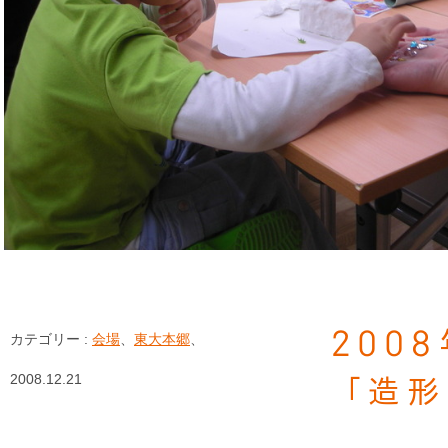
200
カテゴリー :
会場
、
東大本郷
、
2008.12.21
「造形