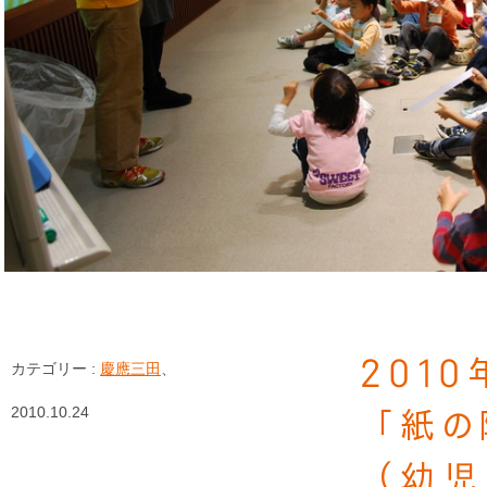
201
カテゴリー :
慶應三田
、
2010.10.24
「紙の
（幼児