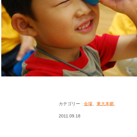
カテゴリー :
会場
、
東大本郷
、
2011.09.18