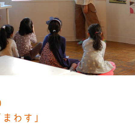
土）
「まわす」