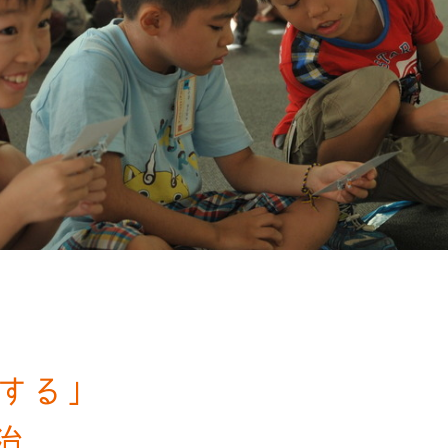
）
夫する」
治