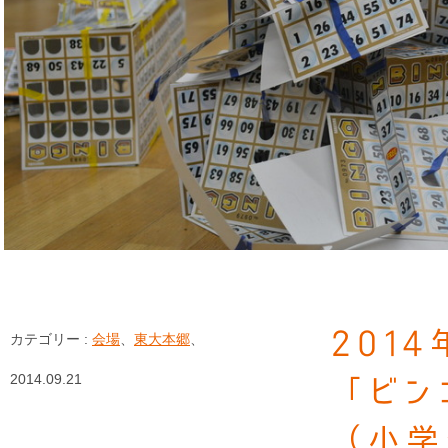
201
カテゴリー :
会場
、
東大本郷
、
2014.09.21
「ビン
（小学