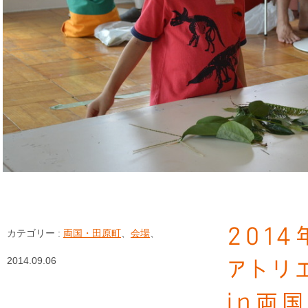
201
カテゴリー :
両国・田原町
、
会場
、
2014.09.06
アトリ
in両