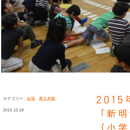
201
カテゴリー :
会場
、
東大本郷
、
2015.10.18
「新明
（小学