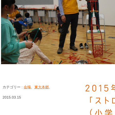
201
カテゴリー :
会場
、
東大本郷
、
2015.03.15
「スト
（小学