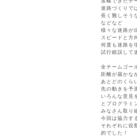
攻略できたチ
迷路づくりで
長く難しそう
などなど
様々な迷路が
スピードと方
何度も迷路を
試行錯誤して
全チームゴー
距離が届かな
あとどのくら
先の動きを予
いろんな意見
とプログラミ
みなさん取り
今回は協力す
それぞれに役
的でした！