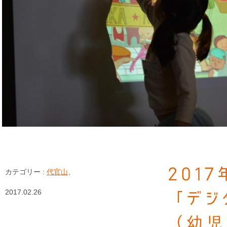
201
カテゴリー :
代官山
、
2017.02.26
「デジ
（幼児