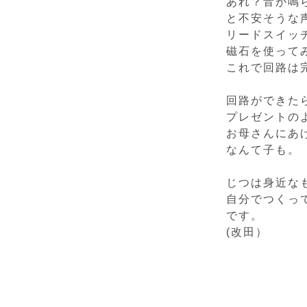
あれ？音が鳴
と不安そうな
リードスイッ
磁石を使って
これで回路は
回路ができた
プレゼントの
お母さんにあ
なんて子も。
じつは身近な
自分でつくっ
です。
(改田）