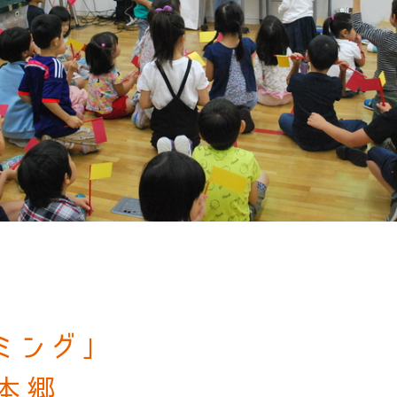
ミング」
本郷