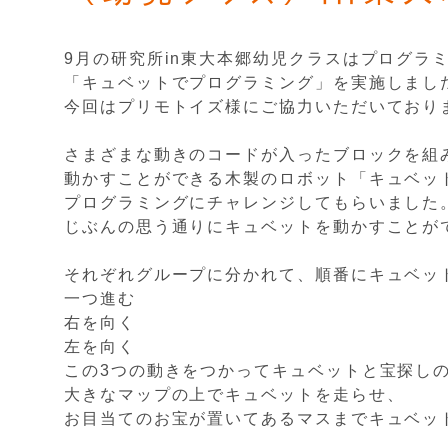
9月の研究所in東大本郷幼児クラスはプログラ
「キュベットでプログラミング」を実施しまし
今回はプリモトイズ様にご協力いただいており
さまざまな動きのコードが入ったブロックを組
動かすことができる木製のロボット「キュベッ
プログラミングにチャレンジしてもらいました
じぶんの思う通りにキュベットを動かすことが
それぞれグループに分かれて、順番にキュベッ
一つ進む
右を向く
左を向く
この3つの動きをつかってキュベットと宝探し
大きなマップの上でキュベットを走らせ、
お目当てのお宝が置いてあるマスまでキュベッ