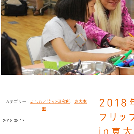
201
カテゴリー :
よしもと芸人×研究所
、
東大本
郷
、
フリッ
2018.08.17
in東