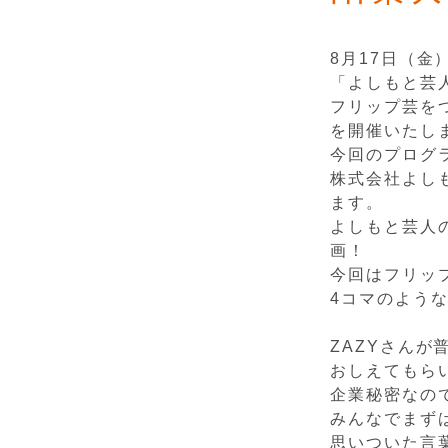
8月17日（金
「よしもと芸
フリップ芸をつく
を開催いたし
今回のプログ
株式会社よし
ます。
よしもと芸人
画！
今回はフリッ
4コマのよう
ZAZYさん
おしえてもら
企業秘密なの
みんなでまず
思いついた言