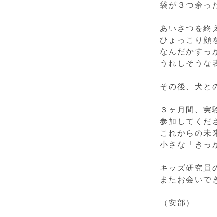
袋が３つ余っ
あいさつを終
ひょっこり顔
なんだかすっ
うれしそうな
その後、犬と
３ヶ月間、実
参加してくだ
これからの未
小さな「きっ
キッズ研究員
またお会いで
（安部）