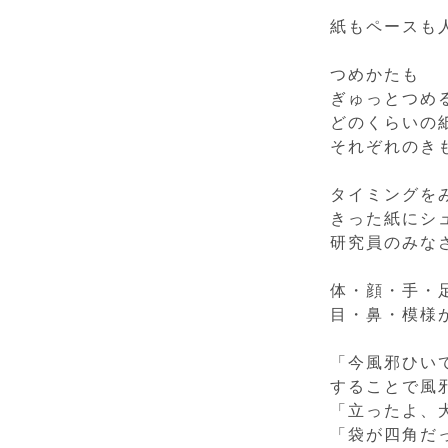
紙もペースも
つめかたも
ぎゅっとつめ
どのくらいの
それぞれのき
タイミングを
きった紙にシ
研究員のみな
体・顔・手・
目・鼻・模様が
「今風邪ひい
することで風
「立ったよ、
「袋が四角だ