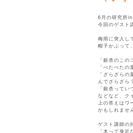
6月の研究所
今回のゲスト
梅雨に突入し
帽子かぶって
「銀杏のこの
「べたべたの
「ざらざらの
んでざらざら
「銀杏ってい
などなど、ク
上の答えはワ
かもしれませ
ゲスト講師の
「木って身近