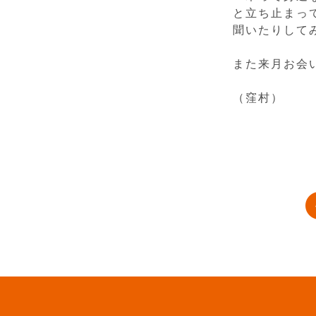
と立ち止まっ
聞いたりして
また来月お会
（窪村）