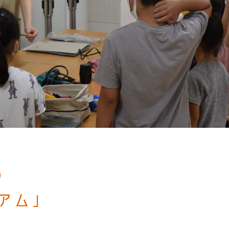
）
アム」