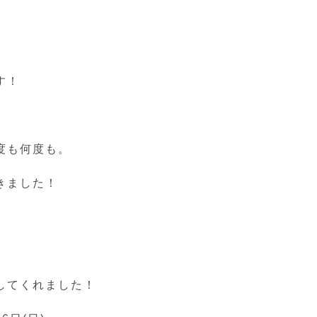
す！
度も何度も。
きました！
してくれました！