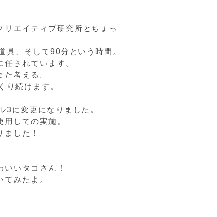
クリエイティブ研究所とちょっ
道具、そして90分という時間。
に任されています。
また考える。
くり続けます。
ル3に変更になりました。
使用しての実施。
りました！
わいいタコさん！
いてみたよ。