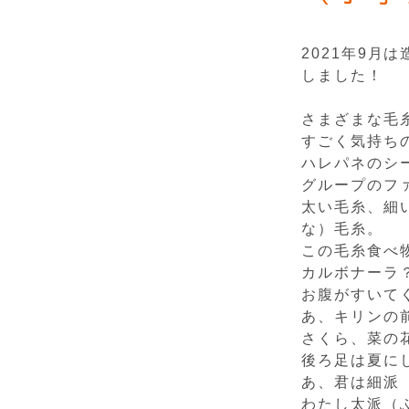
2021年9
しました！
さまざまな毛
すごく気持ち
ハレパネのシ
グループのフ
太い毛糸、細
な）毛糸。
この毛糸食べ
カルボナーラ
お腹がすいて
あ、キリンの
さくら、菜の
後ろ足は夏に
あ、君は細派
わたし太派（