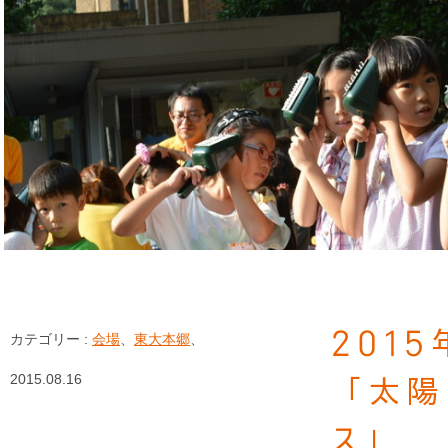
201
カテゴリー :
会場
、
東大本郷
、
2015.08.16
「太陽
ス」