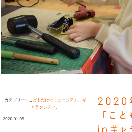
202
カテゴリー :
こどもだけのミュージアム
、
ギ
ャラクシティ
、
「こど
2020.01.05
inギ